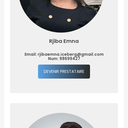
Rjiba Emna
Email: rjibaemna.iceberg@gmail.com
Num: 98699427
DEVENIR PRESTATAIRE