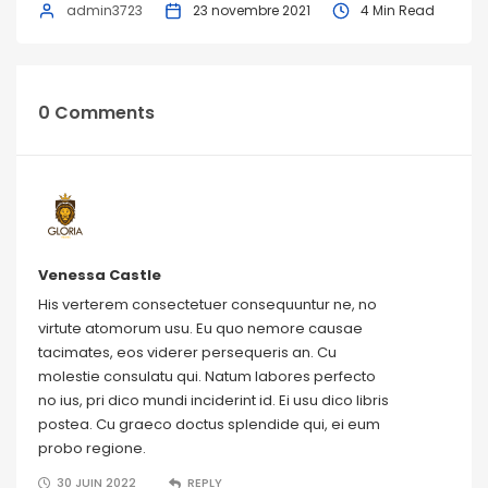
admin3723
23 novembre 2021
4 Min Read
0 Comments
Venessa Castle
His verterem consectetuer consequuntur ne, no
virtute atomorum usu. Eu quo nemore causae
tacimates, eos viderer persequeris an. Cu
molestie consulatu qui. Natum labores perfecto
no ius, pri dico mundi inciderint id. Ei usu dico libris
postea. Cu graeco doctus splendide qui, ei eum
probo regione.
30 JUIN 2022
REPLY