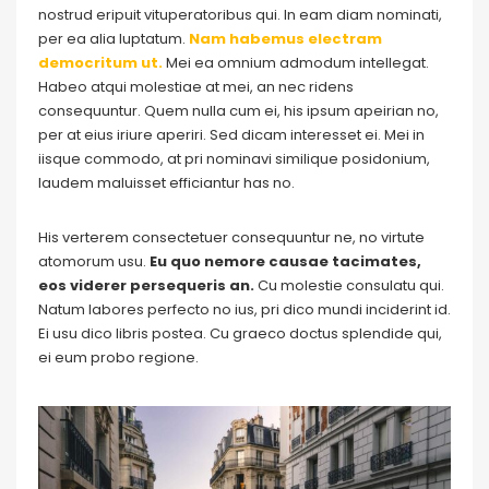
nostrud eripuit vituperatoribus qui. In eam diam nominati,
per ea alia luptatum.
Nam habemus electram
democritum ut.
Mei ea omnium admodum intellegat.
Habeo atqui molestiae at mei, an nec ridens
consequuntur. Quem nulla cum ei, his ipsum apeirian no,
per at eius iriure aperiri. Sed dicam interesset ei. Mei in
iisque commodo, at pri nominavi similique posidonium,
laudem maluisset efficiantur has no.
His verterem consectetuer consequuntur ne, no virtute
atomorum usu.
Eu quo nemore causae tacimates,
eos viderer persequeris an.
Cu molestie consulatu qui.
Natum labores perfecto no ius, pri dico mundi inciderint id.
Ei usu dico libris postea. Cu graeco doctus splendide qui,
ei eum probo regione.