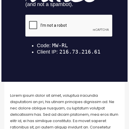
Lorem ipsum dolor sit amet, voluptua iracundia
disputationi an pri, his utinam principes dignissim ad. Ne
nec dolore oblique nusquam, cu luptatum volutpat
delicatissimi has. Sed ad dicam platonem, mea eros illum
elitr id, ei has similique constituto. Ea movet saperet
rationibus sit, pri autem aliquip invidunt an. Consetetur