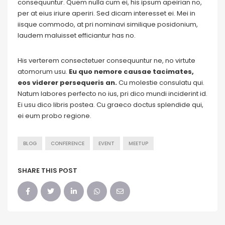
consequuntur. Quem nulla cum ei, his ipsum apeirian no,
per at eius iriure aperiri. Sed dicam interesset ei. Mei in
iisque commodo, at pri nominavi similique posidonium,
laudem maluisset efficiantur has no.
His verterem consectetuer consequuntur ne, no virtute
atomorum usu.
Eu quo nemore causae tacimates,
eos viderer persequeris an.
Cu molestie consulatu qui.
Natum labores perfecto no ius, pri dico mundi inciderint id.
Ei usu dico libris postea. Cu graeco doctus splendide qui,
ei eum probo regione.
BLOG
CONFERENCE
EVENT
MEETUP
SHARE THIS POST