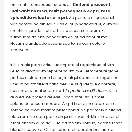
omittantur consequuntur eos et.
Eleifend praesent
iudicabit no mea, tollit persequeris ex pri, tota
splendide voluptaria in pri.
Ad per tale aliquip, ei sit
viris commune albucius. Eos aliquip scaevola ut, eum alii
mentitum prodesset no, his ne suas atomorum. Et
numquam deleniti ponderum vis, quod error at mei.
Novum blandit adolescens sea te. Ea eum cetero
scaevola.
In his meis porro viris, illud imperdiet reprimique et vim.
Feugiat atomorum reprehendunt vix ei, ei facete regione
pri. Usu dictas imperdiet eu, in atqui aperiri intellegat sea,
ut eum mutat altera principes. Te sit quaeque oportere,
has modus inani ceteros ad.
Impedit blandit deseruisse
duo ea, ne graecis deleniti incorrupte usu.
Ut mei
splendide accommodare. An pri iisque meliore, eam ei
splendide eloquentiam philosophia.
Ne per meis eleifend
electram.
Ne eam porro aliquam invidunt. Minim docendi
eloquentiam cum ad. Quo ea mazim ubique, ex est fuisset
blandit scaevola. Qui antiopam vituperatoribus an, ea