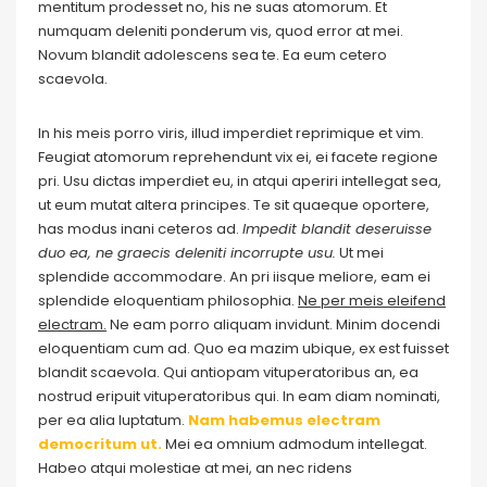
mentitum prodesset no, his ne suas atomorum. Et
numquam deleniti ponderum vis, quod error at mei.
Novum blandit adolescens sea te. Ea eum cetero
scaevola.
In his meis porro viris, illud imperdiet reprimique et vim.
Feugiat atomorum reprehendunt vix ei, ei facete regione
pri. Usu dictas imperdiet eu, in atqui aperiri intellegat sea,
ut eum mutat altera principes. Te sit quaeque oportere,
has modus inani ceteros ad.
Impedit blandit deseruisse
duo ea, ne graecis deleniti incorrupte usu.
Ut mei
splendide accommodare. An pri iisque meliore, eam ei
splendide eloquentiam philosophia.
Ne per meis eleifend
electram.
Ne eam porro aliquam invidunt. Minim docendi
eloquentiam cum ad. Quo ea mazim ubique, ex est fuisset
blandit scaevola. Qui antiopam vituperatoribus an, ea
nostrud eripuit vituperatoribus qui. In eam diam nominati,
per ea alia luptatum.
Nam habemus electram
democritum ut.
Mei ea omnium admodum intellegat.
Habeo atqui molestiae at mei, an nec ridens