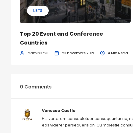
LISTS
Top 20 Event and Conference
Countries
admin3723
23 novembre 2021
4 Min Read
0 Comments
Venessa Castle
His verterem consectetuer consequuntur ne, n
eos viderer persequeris an. Cu molestie consul