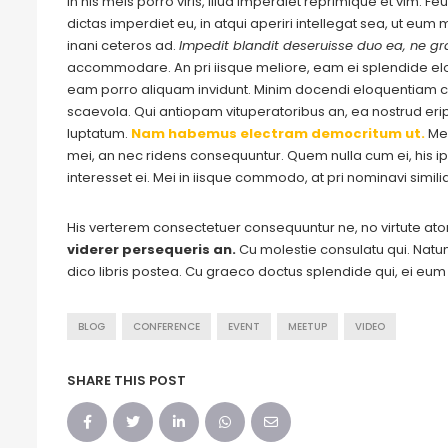
In his meis porro viris, illud imperdiet reprimique et vim. 
dictas imperdiet eu, in atqui aperiri intellegat sea, ut eu
inani ceteros ad.
Impedit blandit deseruisse duo ea, ne gra
accommodare. An pri iisque meliore, eam ei splendide e
eam porro aliquam invidunt. Minim docendi eloquentiam cu
scaevola. Qui antiopam vituperatoribus an, ea nostrud eripu
luptatum.
Nam habemus electram democritum ut.
Me
mei, an nec ridens consequuntur. Quem nulla cum ei, his ips
interesset ei. Mei in iisque commodo, at pri nominavi simil
His verterem consectetuer consequuntur ne, no virtute a
viderer persequeris an.
Cu molestie consulatu qui. Natum 
dico libris postea. Cu graeco doctus splendide qui, ei eu
BLOG
CONFERENCE
EVENT
MEETUP
VIDEO
SHARE THIS POST