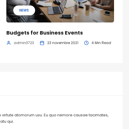
NEWS
Budgets for Business Events
admin3723
23 novembre 2021
4 Min Read
o virtute atomorum usu. Eu quo nemore causae tacimates,
atu qui.