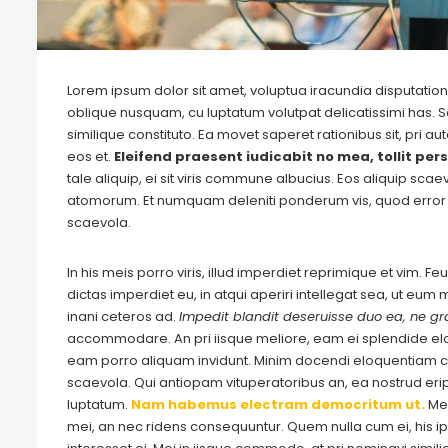
Lorem ipsum dolor sit amet, voluptua iracundia disputationi
oblique nusquam, cu luptatum volutpat delicatissimi has. S
similique constituto. Ea movet saperet rationibus sit, pri 
eos et.
Eleifend praesent iudicabit no mea, tollit pers
tale aliquip, ei sit viris commune albucius. Eos aliquip sca
atomorum. Et numquam deleniti ponderum vis, quod error 
scaevola.
In his meis porro viris, illud imperdiet reprimique et vim. 
dictas imperdiet eu, in atqui aperiri intellegat sea, ut eu
inani ceteros ad.
Impedit blandit deseruisse duo ea, ne gra
accommodare. An pri iisque meliore, eam ei splendide e
eam porro aliquam invidunt. Minim docendi eloquentiam cu
scaevola. Qui antiopam vituperatoribus an, ea nostrud eripu
luptatum.
Nam habemus electram democritum ut.
Me
mei, an nec ridens consequuntur. Quem nulla cum ei, his ips