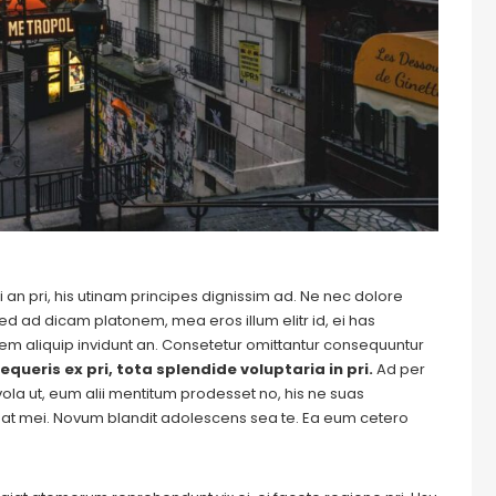
 an pri, his utinam principes dignissim ad. Ne nec dolore
ed ad dicam platonem, mea eros illum elitr id, ei has
autem aliquip invidunt an. Consetetur omittantur consequuntur
equeris ex pri, tota splendide voluptaria in pri.
Ad per
evola ut, eum alii mentitum prodesset no, his ne suas
at mei. Novum blandit adolescens sea te. Ea eum cetero