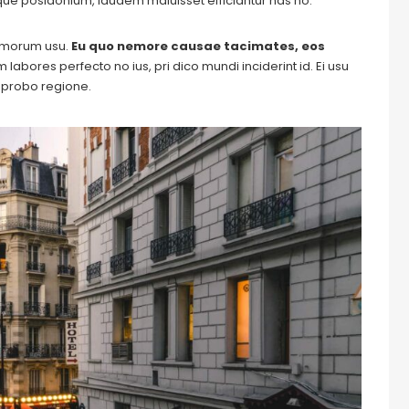
ique posidonium, laudem maluisset efficiantur has no.
tomorum usu.
Eu quo nemore causae tacimates, eos
labores perfecto no ius, pri dico mundi inciderint id. Ei usu
m probo regione.