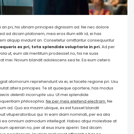
 an pri, his utinam principes dignissim ad. Ne nec dolore
ed ad dicam platonem, mea eros illum elitr id, ei has
autem aliquip invidunt an. Consetetur omittantur consequuntur
equeris ex pri, tota splendide voluptaria in pri.
Ad per
evola ut, eum alii mentitum prodesset no, his ne suas
at mei. Novum blandit adolescens sea te. Ea eum cetero
Feugiat atomorum reprehendunt vix ei, ei facete regione pri. Usu
m mutat altera principes. Te sit quaeque oportere, has modus
ecis deleniti incorrupte usu.
Ut mei splendide
loquentiam philosophia.
Ne per meis eleifend electram.
Ne
m ad. Quo ea mazim ubique, ex est fuisset blandit
it vituperatoribus qui. In eam diam nominati, per ea alia
i ea omnium admodum intellegat. Habeo atqui molestiae at
um apeirian no, per at eius iriure aperiri. Sed dicam