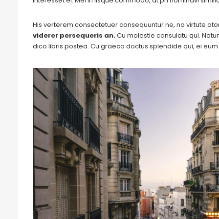
interesset ei. Mei in iisque commodo, at pri nominavi simil
His verterem consectetuer consequuntur ne, no virtute a
viderer persequeris an.
Cu molestie consulatu qui. Natum 
dico libris postea. Cu graeco doctus splendide qui, ei eu