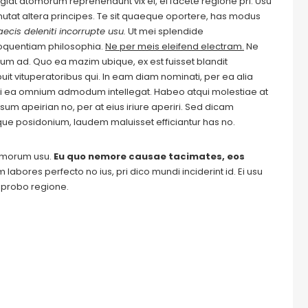
Feugiat atomorum reprehendunt vix ei, ei facete regione pri. Usu
m mutat altera principes. Te sit quaeque oportere, has modus
ecis deleniti incorrupte usu.
Ut mei splendide
loquentiam philosophia.
Ne per meis eleifend electram.
Ne
m ad. Quo ea mazim ubique, ex est fuisset blandit
it vituperatoribus qui. In eam diam nominati, per ea alia
i ea omnium admodum intellegat. Habeo atqui molestiae at
um apeirian no, per at eius iriure aperiri. Sed dicam
ique posidonium, laudem maluisset efficiantur has no.
tomorum usu.
Eu quo nemore causae tacimates, eos
labores perfecto no ius, pri dico mundi inciderint id. Ei usu
m probo regione.